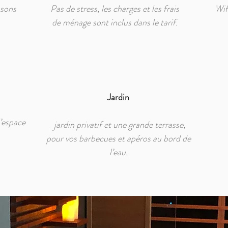
ssons
Pas de stress, les charges et les frais
Wifi
de ménage sont inclus dans le tarif.
Jardin
’espace
jardin privatif et une grande terrasse,
pour vos barbecues et apéros au bord de
l’eau.