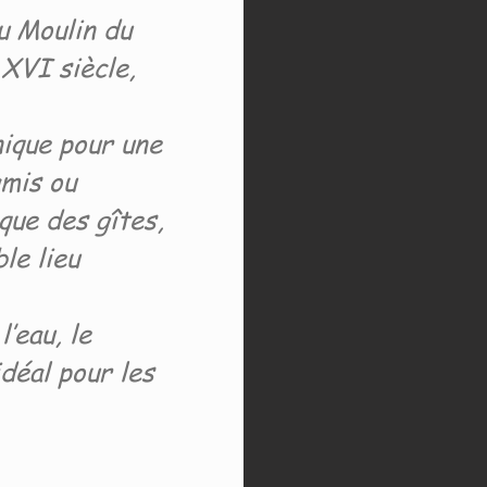
u Moulin du
 XVI siècle,
nique pour une
amis ou
que des gîtes,
le lieu
’eau, le
déal pour les