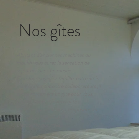
Nos gîtes
Abritant d’anciennes machines du
moulin vous aurez la sensation de
séjourner dans un musée.
Que vous voyagiez famille ,entre amis
mais également entre collaborateurs ,il
existe forcément un gîte pour vous.
Calme, confort, convivialité ...
C'est ce que nous vous proposons au
Moulin du Domissart.
Découvrez nos gîtes.