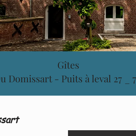
Gîtes
 Domissart - Puits à leval 27 _
ssart